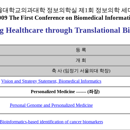
울대학교의과대학 정보의학실 제1회 정보의학 세
009 The First Conference on Biomedical Informati
g Healthcare through Translational B
등 록
개 회
축 사 (임정기 서울의대 학장)
Vision and Strategy Statement, Biomedical Informatics
Personalized Medicine ------- (좌장)
Personal Genome and Personalized Medicine
Bioinformatics-based identification of cancer biomarkers