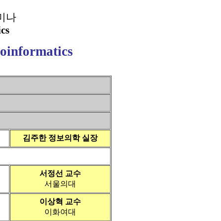
미나
cs
ioinformatics
김주한 정보의학 실장
서정선 교수
서울의대
이상혁 교수
이화여대