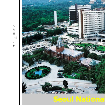
◁
처
음
◁
이
전