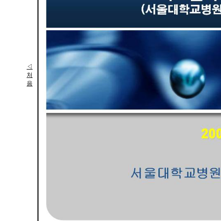
◁
처
음