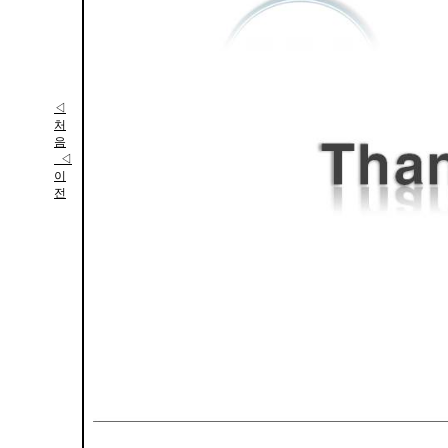
◁
처
음
◁
이
전