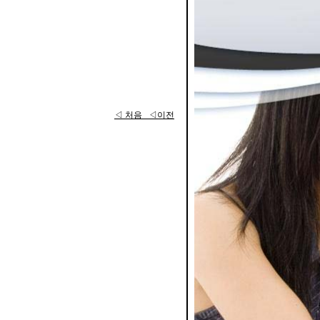
◁ 처음
◁이전