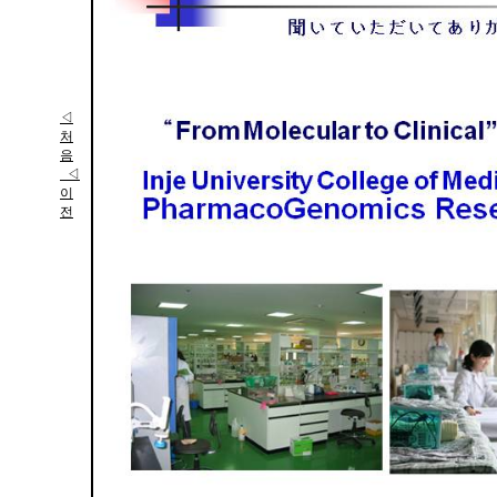
◁
처
음
◁
이
전