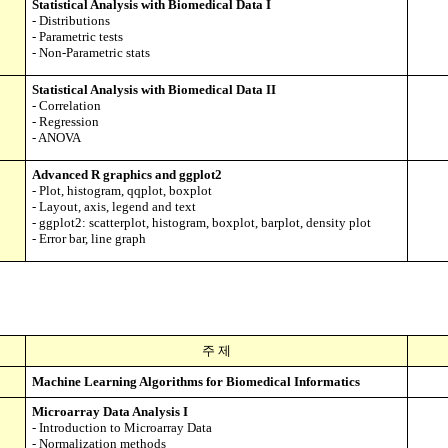
Statistical Analysis with Biomedical Data I
- Distributions
- Parametric tests
- Non-Parametric stats
Statistical Analysis with Biomedical Data II
- Correlation
- Regression
- ANOVA
Advanced R graphics and ggplot2
- Plot, histogram, qqplot, boxplot
- Layout, axis, legend and text
- ggplot2: scatterplot, histogram, boxplot, barplot, density plot
- Error bar, line graph
주 제
Machine Learning Algorithms for Biomedical Informatics
Microarray Data Analysis I
-
Introduction to Microarray Data
-
Normalization methods