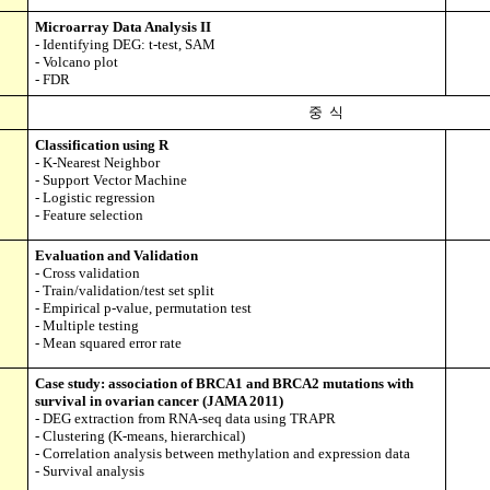
Microarray Data Analysis II
- Identifying DEG: t-test, SAM
-
Volcano plot
-
FDR
중 식
Classification using R
-
K-Nearest Neighbor
- Support Vector Machine
- Logistic regression
- Feature selection
Evaluation and Validation
- Cross validation
- Train/validation/test set split
- Empirical p-value, permutation test
- Multiple testing
- Mean squared error rate
Case study: association of BRCA1 and BRCA2 mutations with
survival in ovarian cancer (JAMA 2011)
- DEG extraction from RNA-seq data using TRAPR
- Clustering (K-means, hierarchical)
- Correlation analysis between methylation and expression data
- Survival analysis