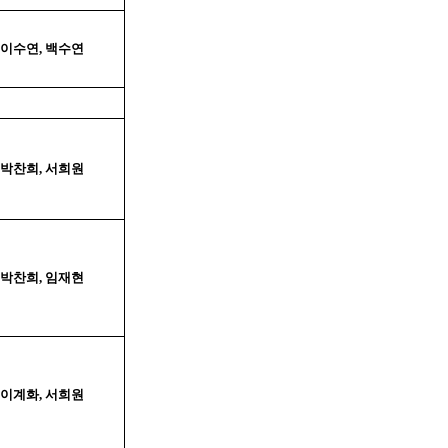
이수연
,
백수연
박찬희
,
서희원
박찬희
,
임재현
이계화
,
서희원