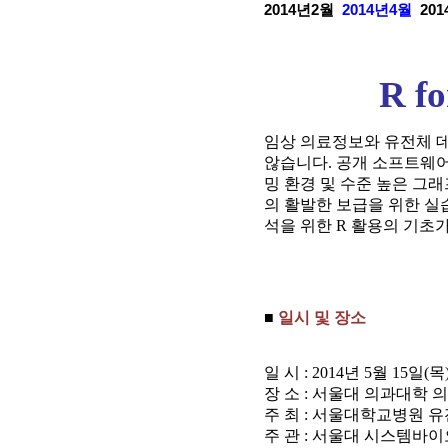
2014년2월
2014년4월
20
R fo
임상 의료정보와 유전체 
않습니다. 공개 소프트웨
밍 환경 및 수준 높은 
의 활발한 보급을 위한 실
석을 위한 R 활용의 기초
■
일시 및 장소
일 시
: 2014
년
5
월
15
일
(
목
장 소
:
서울대 의과대학 의
주 최
:
서울대학교병원 유
주 관 : 서울대 시스템바