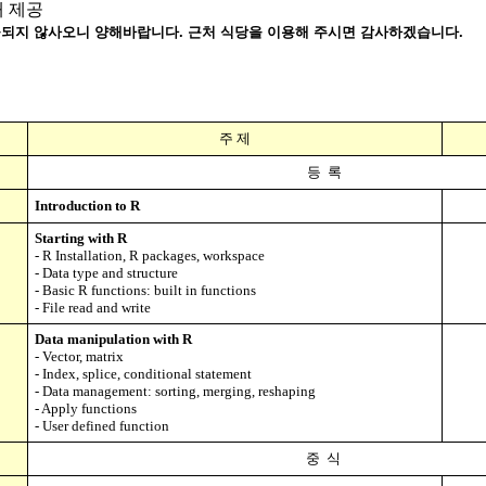
재 제공
공되지 않사오니 양해바랍니다. 근처 식당을 이용해 주시면 감사하겠습니다.
주 제
등 록
Introduction to R
Starting with R
- R Installation, R packages, workspace
-
Data type and structure
-
Basic R functions: built in functions
-
File read and write
Data manipulation with R
- Vector, matrix
-
Index, splice, conditional statement
-
Data management: sorting, merging, reshaping
-
Apply functions
-
User defined function
중 식