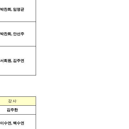
박찬희, 임영균
박찬희, 안선주
서희원, 김주연
강 사
김주한
이수연
,
백수연