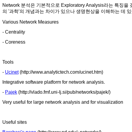
Network 분석은 기본적으로 Exploratory Analysi
의 '과학'의 개념과는 차이가 있으나 생명현상을 이해하는 데 
Various Network Measures
- Centrality
- Coreness
Tools
-
Ucinet
(http://www.analytictech.com/ucinet.htm)
Integrative software platform for network analysis.
-
Pajek
(http://vlado.fmf.uni-lj.si/pub/networks/pajek/)
Very useful for large network analysis and for visualization
Useful sites