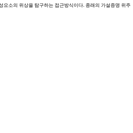
개개의 구성요소의 위상을 탐구하는 접근방식이다. 종래의 가설증명 위주