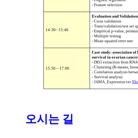
- Feature selection
Evaluation and Validation
- Cross validation
- Train/validation/test set sp
14:30~ 15:40
- Empirical p-value, permuta
- Multiple testing
- Mean squared error rate
Case study: association 
survival in ovarian cance
- DEG extraction from RNA
- Clustering (K-means, hiera
15:50 ~ 17:00
- Correlation analysis betw
- Survival analysis
- JAMA_Expression.txt
[Do
오시는 길