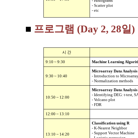
- Histograms
- Scatter plot
- etc
■
프로그램 (Day 2, 28일)
시 간
9:10 ~ 9:30
Machine Learning Algorit
Microarray Data Analysis 
9:30 ~ 10:40
-
Introduction to Microarra
-
Normalization methods
Microarray Data Analysis 
- Identifying DEG: t-test, 
10:50 ~ 12:00
-
Volcano plot
-
FDR
12:00 ~ 13:10
Classification using R
-
K-Nearest Neighbor
- Support Vector Machine
13:10 ~ 14:20
- Logistic regression