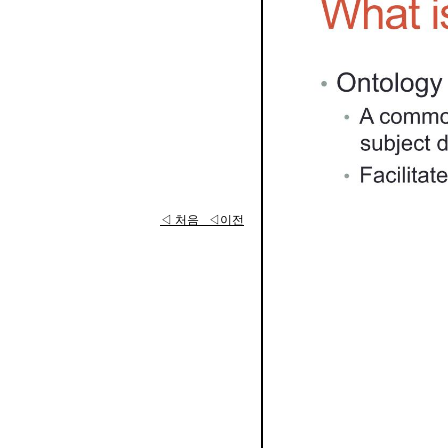
◁ 처음
◁이전